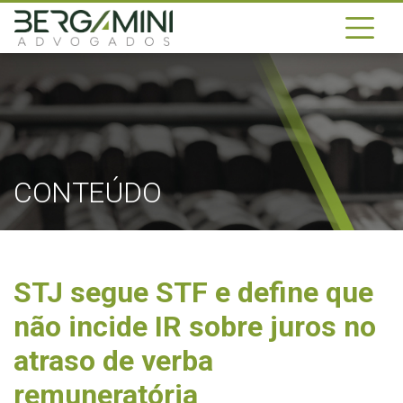
CONTEÚDO
STJ segue STF e define que
não incide IR sobre juros no
atraso de verba
remuneratória