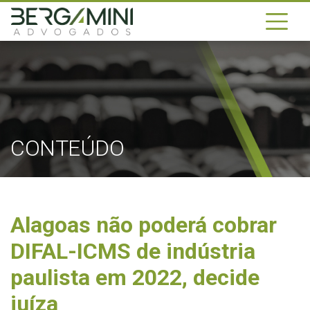
CONTEÚDO
Alagoas não poderá cobrar
DIFAL-ICMS de indústria
paulista em 2022, decide
juíza