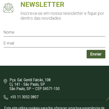
NEWSLETTER
Inscreva-se em nossa newsletter
e fique por
dentro das novidades
Pça. Gal. Gentil Falcão, 108
Cj. 141 - São Paulo, SP
São Paulo, SP – CEP 04571-150
+55 11 3052 0807
bergamini@bergamini.adv.br
Este site utiliza cookies para lhe oferecer uma boa experiência de