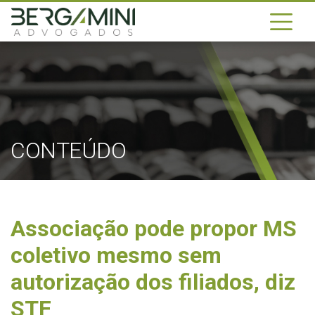
CONTEÚDO
Associação pode propor MS
coletivo mesmo sem
autorização dos filiados, diz
STF