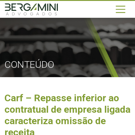
CONTEÚDO
Carf – Repasse inferior ao
contratual de empresa ligada
caracteriza omissão de
receita