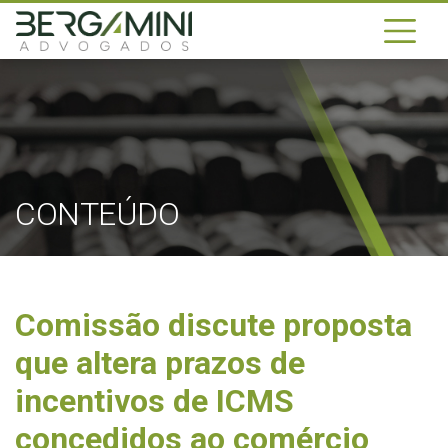
CONTEÚDO
Comissão discute proposta
que altera prazos de
incentivos de ICMS
concedidos ao comércio