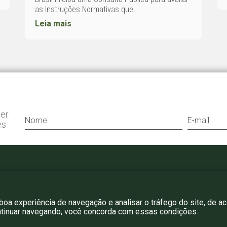
as Instruções Normativas que...
Leia mais
ter
es
+55 11 3052 0807
bergamini@bergamini.adv.br
 boa experiência de navegação e analisar o tráfego do site, de a
ntinuar navegando, você concorda com essas condições.