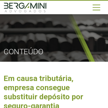
CONTEÚDO
Em causa tributária,
empresa consegue
substituir depósito por
seguro-garantia