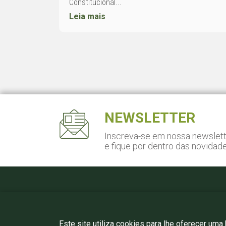
Constitucional...
Leia mais
NEWSLETTER
Inscreva-se em nossa newslet
e fique por dentro das novidad
Pça. Gal. Gentil Falcão, 108
Cj. 141 - São Paulo, SP
São Paulo, SP – CEP 04571-150
Este site utiliza cookies para lhe oferecer uma