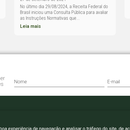
No último dia 29/08/2024, a Receita Federal do
Brasil iniciou uma Consulta Pública para avaliar
as Instruções Normativas que...
Leia mais
ter
es
+55 11 3052 0807
bergamini@bergamini.adv.br
 boa experiência de navegação e analisar o tráfego do site, de a