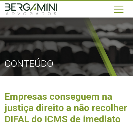
CONTEÚDO
Empresas conseguem na
justiça direito a não recolher
DIFAL do ICMS de imediato