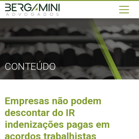
CONTEÚDO
Empresas não podem
descontar do IR
indenizações pagas em
acordos trabalhistas