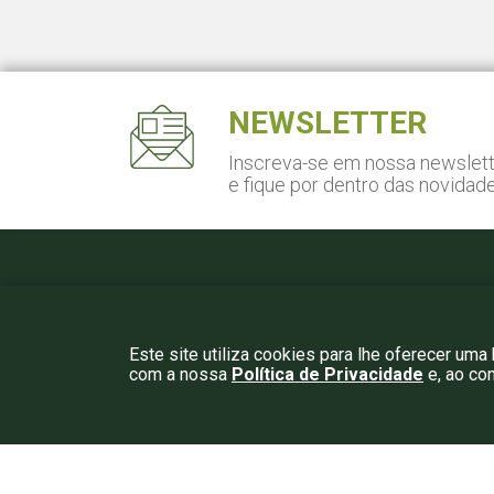
NEWSLETTER
Inscreva-se em nossa newslet
e fique por dentro das novidad
Pça. Gal. Gentil Falcão, 108
Cj. 141 - São Paulo, SP
São Paulo, SP – CEP 04571-150
Este site utiliza cookies para lhe oferecer uma
com a nossa
Política de Privacidade
e, ao co
© 2026.
Be