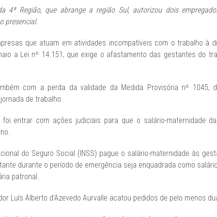
 da 4ª Região, que abrange a região Sul, autorizou dois empregad
 presencial.
resas que atuam em atividades incompatíveis com o trabalho à d
maio a Lei nº 14.151, que exige o afastamento das gestantes do tr
mbém com a perda da validade da Medida Provisória nº 1045, de
jornada de trabalho.
 foi entrar com ações judiciais para que o salário-maternidade d
rno.
acional do Seguro Social (INSS) pague o salário-maternidade às ges
ante durante o período de emergência seja enquadrada como salári
ria patronal.
or Luís Alberto d’Azevedo Aurvalle acatou pedidos de pelo menos d