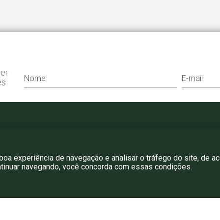
ter
es
+55 11 3052 0807
bergamini@bergamini.adv.br
 boa experiência de navegação e analisar o tráfego do site, de a
ntinuar navegando, você concorda com essas condições.
rgamini Advogados
- Todos os direitos reservados.
| Desenvolvido por