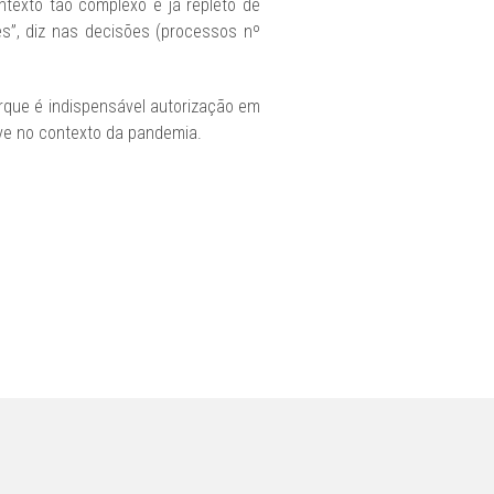
exto tão complexo e já repleto de
s”, diz nas decisões (processos nº
rque é indispensável autorização em
ive no contexto da pandemia.