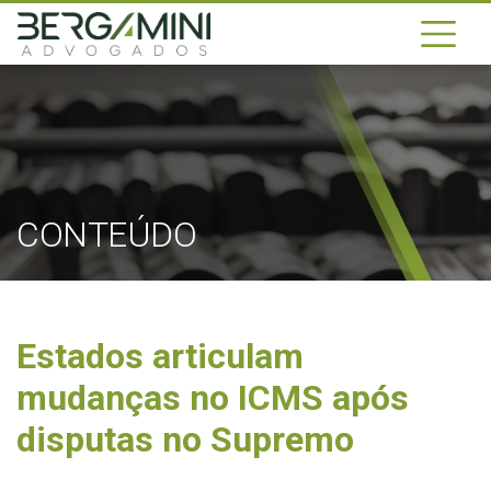
CONTEÚDO
Estados articulam
mudanças no ICMS após
disputas no Supremo