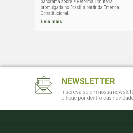
panorama sobre a Reforma Tributária
promulgada no Brasil, a partir da Emenda
Constitucional...
Leia mais
NEWSLETTER
Inscreva-se em nossa newslet
e fique por dentro das novidad
Pça. Gal. Gentil Falcão, 108
Cj. 141 - São Paulo, SP