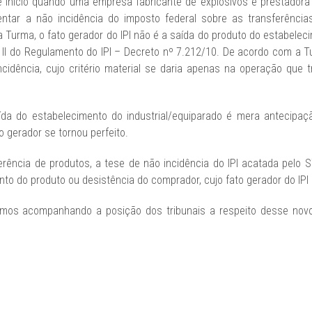
e início quando uma empresa fabricante de explosivos e prestadora
tar a não incidência do imposto federal sobre as transferências
Turma, o fato gerador do IPI não é a saída do produto do estabelecim
5, II do Regulamento do IPI – Decreto nº 7.212/10. De acordo com a
cidência, cujo critério material se daria apenas na operação que 
ída do estabelecimento do industrial/equiparado é mera antecipaç
to gerador se tornou perfeito.
erência de produtos, a tese de não incidência do IPI acatada pelo
nto do produto ou desistência do comprador, cujo fato gerador do IPI
amos acompanhando a posição dos tribunais a respeito desse novo