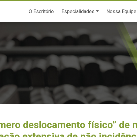
O Escritório
Especialidades
Nossa Equipe
“mero deslocamento físico” de
ação extensiva de não incidênc