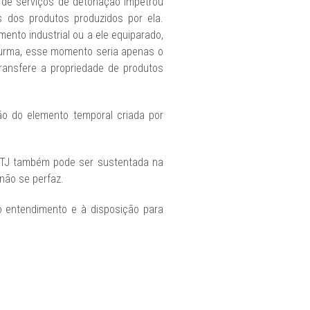
 de serviços de detonação impetrou
 dos produtos produzidos por ela.
ento industrial ou a ele equiparado,
 Turma, esse momento seria apenas o
transfere a propriedade de produtos
ão do elemento temporal criada por
 STJ também pode ser sustentada na
 não se perfaz.
 entendimento e à disposição para