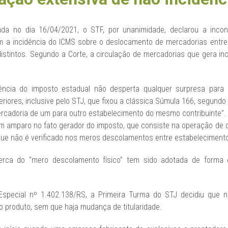
ada no dia 16/04/2021, o STF, por unanimidade, declarou a inconst
 a incidência do ICMS sobre o deslocamento de mercadorias entre
stintos. Segundo a Corte, a circulação de mercadorias que gera inc
ncia do imposto estadual não desperta qualquer surpresa para os 
feriores, inclusive pelo STJ, que fixou a clássica Súmula 166, segundo 
cadoria de um para outro estabelecimento do mesmo contribuinte”.
m amparo no fato gerador do imposto, que consiste na operação de c
que não é verificado nos meros descolamentos entre estabelecimento
erca do “mero descolamento físico” tem sido adotada de forma e
pecial nº 1.402.138/RS, a Primeira Turma do STJ decidiu que nã
produto, sem que haja mudança de titularidade.