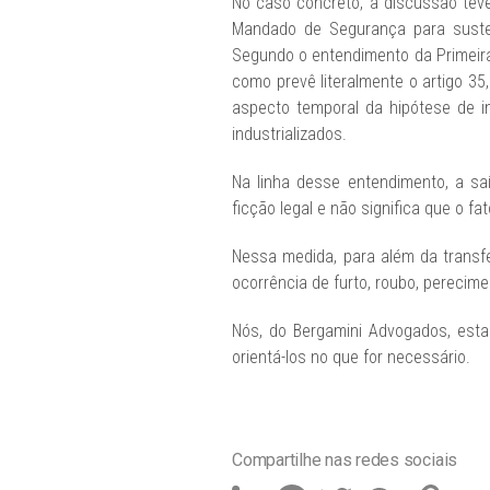
No caso concreto, a discussão tev
Mandado de Segurança para susten
Segundo o entendimento da Primeira 
como prevê literalmente o artigo 3
aspecto temporal da hipótese de in
industrializados.
Na linha desse entendimento, a sa
ficção legal e não significa que o fa
Nessa medida, para além da transf
ocorrência de furto, roubo, perecime
Nós, do Bergamini Advogados, est
orientá-los no que for necessário.
Compartilhe nas redes sociais