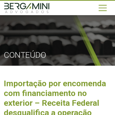
CONTEÚDO
Importação por encomenda
com financiamento no
exterior – Receita Federal
desqualifica a operação