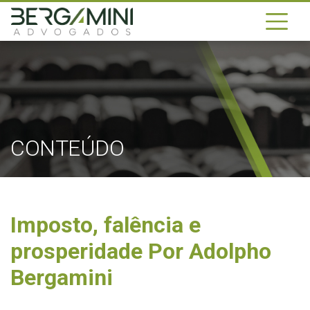
CONTEÚDO
Imposto, falência e
prosperidade Por Adolpho
Bergamini