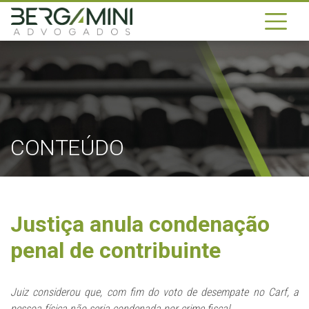
CONTEÚDO
Justiça anula condenação
penal de contribuinte
Juiz considerou que, com fim do voto de desempate no Carf, a
pessoa física não seria condenada por crime fiscal