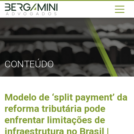
CONTEÚDO
Modelo de ‘split payment’ da
reforma tributária pode
enfrentar limitações de
infraestrutura no Brasil |