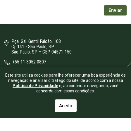
Pça. Gal. Gentil Falcão, 108
Cj. 141 - São Paulo, SP
São Paulo, SP – CEP 04571-150
+55 11 3052 0807
bergamini@bergamini.adv.br
Este site utiliza cookies para lhe oferecer uma boa experiência de
navegação e analisar o tráfego do site, de acordo com a nossa
Política de Privacidade
e, ao continuar navegando, você
concorda com essas condições.
Aceito
© 2026.
Bergamini Advogados
- Todos os direitos reservados.
| Desenvolvido por