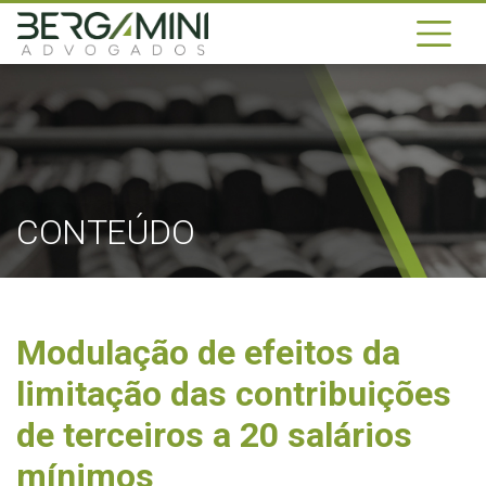
CONTEÚDO
Modulação de efeitos da
limitação das contribuições
de terceiros a 20 salários
mínimos