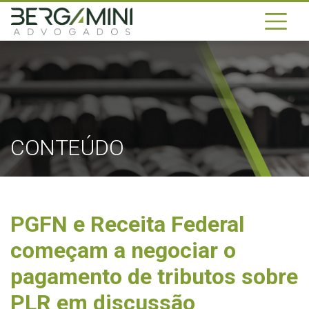
CONTEÚDO
PGFN e Receita Federal
começam a negociar o
pagamento de tributos sobre
PLR em discussão