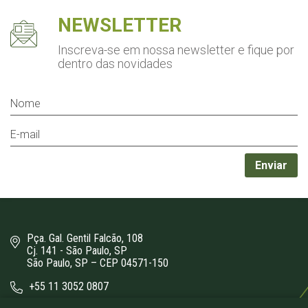
NEWSLETTER
Inscreva-se em nossa newsletter
e fique por
dentro das novidades
Pça. Gal. Gentil Falcão, 108
Cj. 141 - São Paulo, SP
São Paulo, SP – CEP 04571-150
+55 11 3052 0807
bergamini@bergamini.adv.br