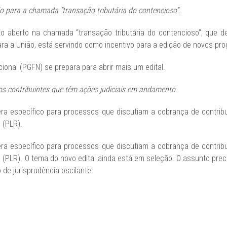
 para a chamada “transação tributária do contencioso”.
o aberto na chamada “transação tributária do contencioso”, que de
a a União, está servindo como incentivo para a edição de novos pr
ional (PGFN) se prepara para abrir mais um edital.
s contribuintes que têm ações judiciais em andamento.
 era específico para processos que discutiam a cobrança de contribu
 (PLR).
 era específico para processos que discutiam a cobrança de contribu
s (PLR). O tema do novo edital ainda está em seleção. O assunto pre
 de jurisprudência oscilante.