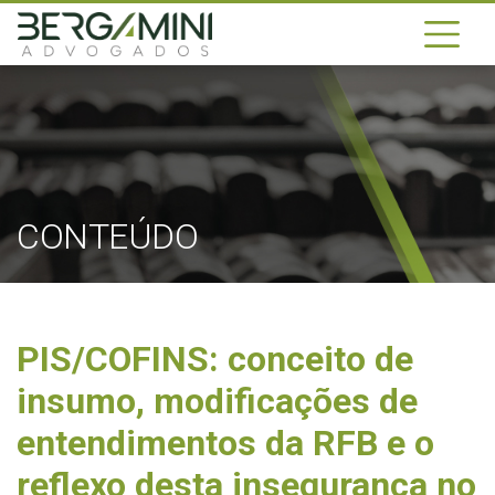
CONTEÚDO
PIS/COFINS: conceito de
insumo, modificações de
entendimentos da RFB e o
reflexo desta insegurança no