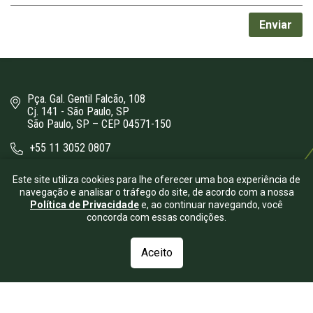
Pça. Gal. Gentil Falcão, 108
Cj. 141 - São Paulo, SP
São Paulo, SP – CEP 04571-150
+55 11 3052 0807
bergamini@bergamini.adv.br
Este site utiliza cookies para lhe oferecer uma boa experiência de
navegação e analisar o tráfego do site, de acordo com a nossa
Política de Privacidade
e, ao continuar navegando, você
concorda com essas condições.
Aceito
© 2026.
Bergamini Advogados
- Todos os direitos reservados.
| Desenvolvido por