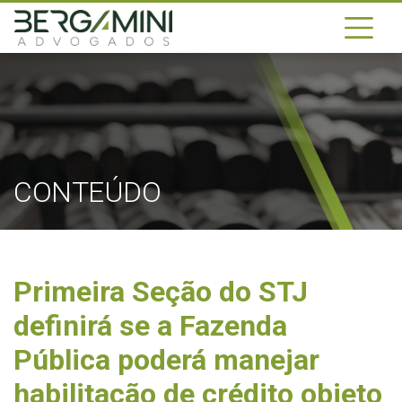
CONTEÚDO
Primeira Seção do STJ
definirá se a Fazenda
Pública poderá manejar
habilitação de crédito objeto