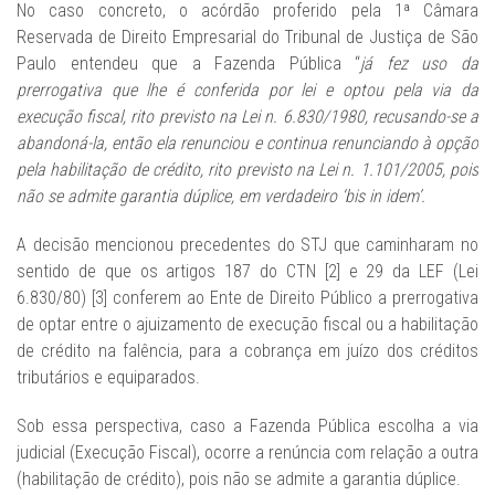
No caso concreto, o acórdão proferido pela 1ª Câmara
Reservada de Direito Empresarial do Tribunal de Justiça de São
Paulo entendeu que a Fazenda Pública “
já fez uso da
prerrogativa que lhe é conferida por lei e optou pela via da
execução fiscal, rito previsto na Lei n. 6.830/1980, recusando-se a
abandoná-la, então ela renunciou e continua renunciando à opção
pela habilitação de crédito, rito previsto na Lei n. 1.101/2005, pois
não se admite garantia dúplice, em verdadeiro ‘bis in idem’.
A decisão mencionou precedentes do STJ que caminharam no
sentido de que os artigos 187 do CTN [2] e 29 da LEF (Lei
6.830/80) [3] conferem ao Ente de Direito Público a prerrogativa
de optar entre o ajuizamento de execução fiscal ou a habilitação
de crédito na falência, para a cobrança em juízo dos créditos
tributários e equiparados.
Sob essa perspectiva, caso a Fazenda Pública escolha a via
judicial (Execução Fiscal), ocorre a renúncia com relação a outra
(habilitação de crédito), pois não se admite a garantia dúplice.