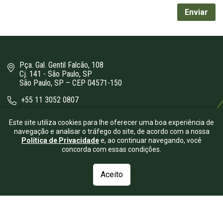
Pça. Gal. Gentil Falcão, 108
Cj. 141 - São Paulo, SP
São Paulo, SP – CEP 04571-150
+55 11 3052 0807
bergamini@bergamini.adv.br
Este site utiliza cookies para lhe oferecer uma boa experiência de
navegação e analisar o tráfego do site, de acordo com a nossa
Política de Privacidade
e, ao continuar navegando, você
concorda com essas condições.
Aceito
© 2026.
Bergamini Advogados
- Todos os direitos reservados.
| Desenvolvido por