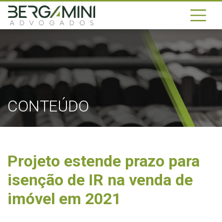
CONTEÚDO
Projeto estende prazo para
isenção de IR na venda de
imóvel em 2021