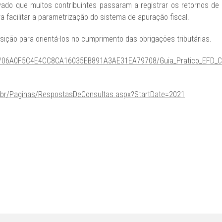
ado que muitos contribuintes passaram a registrar os retornos d
 facilitar a parametrização do sistema de apuração fiscal.
ição para orientá-los no cumprimento das obrigações tributárias.
o/AD/06A0F5C4E4CC8CA16035EB891A3AE31EA79708/Guia_Pratico_EFD_C
ov.br/Paginas/RespostasDeConsultas.aspx?StartDate=2021