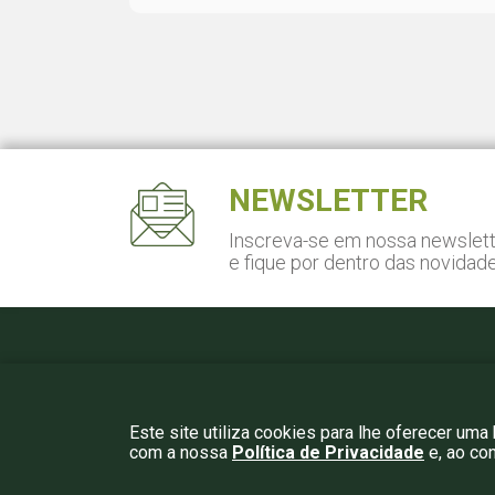
NEWSLETTER
Inscreva-se em nossa newslet
e fique por dentro das novidad
Pça. Gal. Gentil Falcão, 108
Cj. 141 - São Paulo, SP
São Paulo, SP – CEP 04571-150
Este site utiliza cookies para lhe oferecer uma
com a nossa
Política de Privacidade
e, ao co