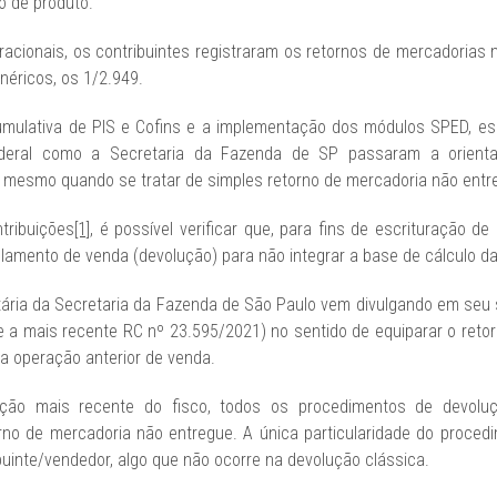
o de produto.
racionais, os contribuintes registraram os retornos de mercadoria
néricos, os 1/2.949.
mulativa de PIS e Cofins e a implementação dos módulos SPED, es
Federal como a Secretaria da Fazenda de SP passaram a orienta
, mesmo quando se tratar de simples retorno de mercadoria não entr
tribuições
[1]
, é possível verificar que, para fins de escrituração d
lamento de venda (devolução) para não integrar a base de cálculo da
tária da Secretaria da Fazenda de São Paulo vem divulgando em seu 
 a mais recente RC nº 23.595/2021) no sentido de equiparar o ret
a operação anterior de venda.
ção mais recente do fisco, todos os procedimentos de devolu
orno de mercadoria não entregue. A única particularidade do proce
ibuinte/vendedor, algo que não ocorre na devolução clássica.