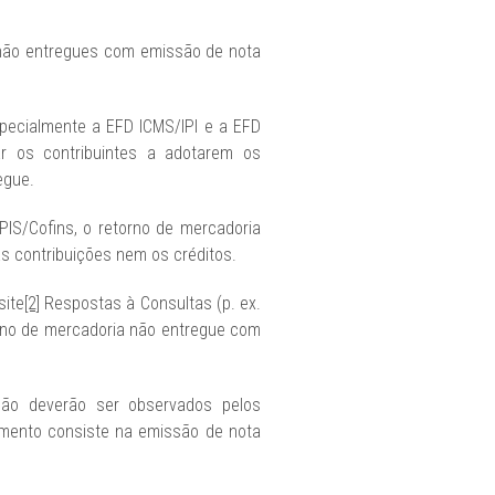
s não entregues com emissão de nota
pecialmente a EFD ICMS/IPI e a EFD
r os contribuintes a adotarem os
egue.
e PIS/Cofins, o retorno de mercadoria
s contribuições nem os créditos.
site
[2]
Respostas à Consultas (p. ex.
orno de mercadoria não entregue com
ção deverão ser observados pelos
dimento consiste na emissão de nota