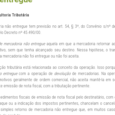
ltoria Tributária
a não entregue tem previsão no art. 54, § 3º, do Convênio s/nº de
lo Decreto nº 45.490/00.
de mercadoria não entregue
aquela em que a mercadoria retornar ao
tivo, sem que tenha alcançado seu destino. Nessa hipótese, o tran
a mercadoria não foi entregue ou não foi aceita.
ão tributária está relacionada ao conceito da operação. Isso porqu
o entregue
com a operação de
devolução
de mercadorias. Na oper
 motivos geralmente de ordem comercial, não aceita mantê-la em 
 emissão de nota fiscal, com a tributação pertinente.
edimentos fiscais de emissão de nota fiscal pelo destinatário, com 
staque ou a indicação dos impostos pertinentes, chancelam o cance
o simples retorno de mercadoria não entregue que, em muitos ca