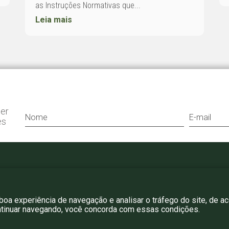
as Instruções Normativas que...
Leia mais
ter
es
+55 11 3052 0807
bergamini@bergamini.adv.br
 boa experiência de navegação e analisar o tráfego do site, de a
ntinuar navegando, você concorda com essas condições.