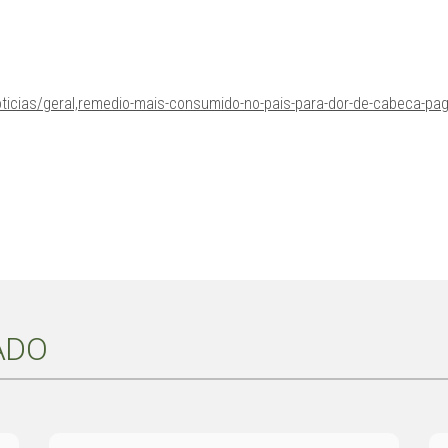
ticias/geral,remedio-mais-consumido-no-pais-para-dor-de-cabeca-pa
ADO