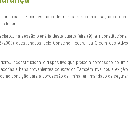
a a proibição de concessão de liminar para a compensação de crédi
exterior.
clarou, na sessão plenária desta quarta-feira (9), a inconstitucional
6/2009) questionados pelo Conselho Federal da Ordem dos Advog
iderou inconstitucional o dispositivo que proíbe a concessão de li
cadorias e bens provenientes do exterior. Também invalidou a exigênc
co como condição para a concessão de liminar em mandado de seguran