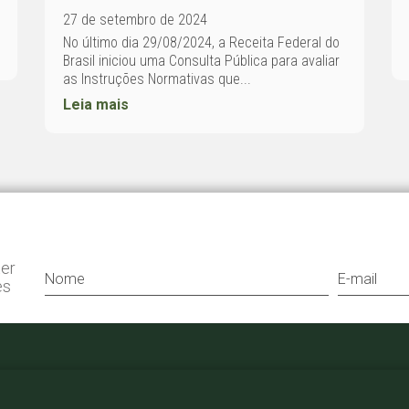
27 de setembro de 2024
No último dia 29/08/2024, a Receita Federal do
Brasil iniciou uma Consulta Pública para avaliar
as Instruções Normativas que...
Leia mais
ter
es
+55 11 3052 0807
bergamini@bergamini.adv.br