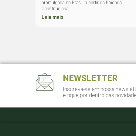
promulgada no Brasil, a partir da Emenda
Constitucional...
Leia mais
NEWSLETTER
Inscreva-se em nossa newslet
e fique por dentro das novidad
Pça. Gal. Gentil Falcão, 108
Cj. 141 - São Paulo, SP