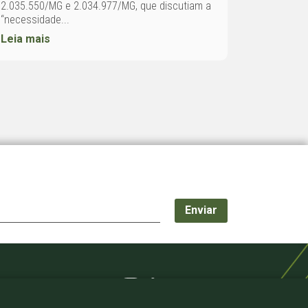
2.035.550/MG e 2.034.977/MG, que discutiam a
“necessidade...
Leia mais