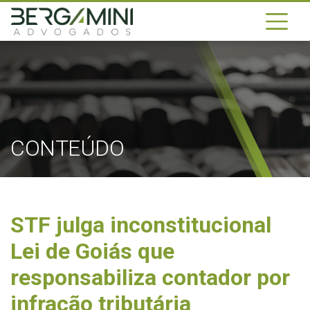
CONTEÚDO
STF julga inconstitucional
Lei de Goiás que
responsabiliza contador por
infração tributária