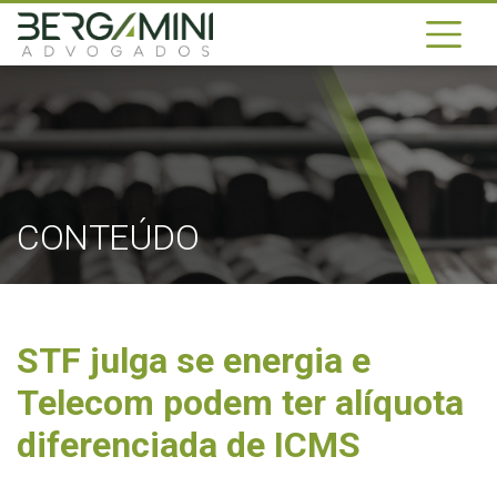
CONTEÚDO
STF julga se energia e
Telecom podem ter alíquota
diferenciada de ICMS