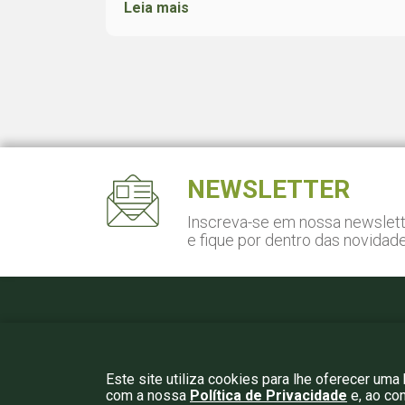
Leia mais
NEWSLETTER
Inscreva-se em nossa newslet
e fique por dentro das novidad
Pça. Gal. Gentil Falcão, 108
Cj. 141 - São Paulo, SP
São Paulo, SP – CEP 04571-150
Este site utiliza cookies para lhe oferecer uma
com a nossa
Política de Privacidade
e, ao co