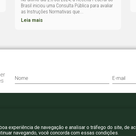
Brasil iniciou uma Consulta Pública para avaliar
as Instruções Normativas que...
Leia mais
ter
es
+55 11 3052 0807
bergamini@bergamini.adv.br
 boa experiência de navegação e analisar o tráfego do site, de a
ntinuar navegando, você concorda com essas condições.