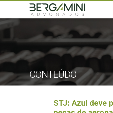
CONTEÚDO
STJ: Azul deve 
peças de aeron