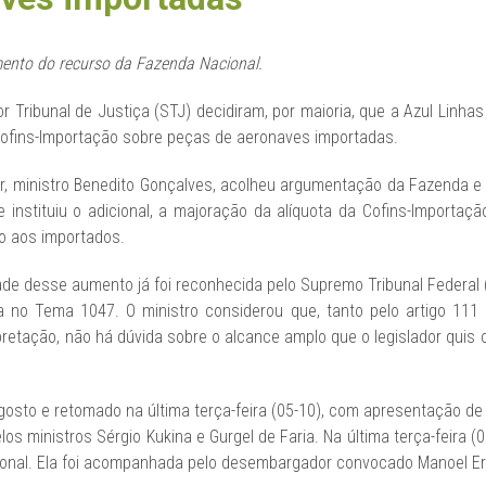
imento do recurso da Fazenda Nacional.
r Tribunal de Justiça (STJ) decidiram, por maioria, que a Azul Linhas
 Cofins-Importação sobre peças de aeronaves importadas.
or, ministro Benedito Gonçalves, acolheu argumentação da Fazenda 
instituiu o adicional, a majoração da alíquota da Cofins-Importaçã
ão aos importados.
ade desse aumento já foi reconhecida pelo Supremo Tribunal Federal
 no Tema 1047. O ministro considerou que, tanto pelo artigo 111 d
retação, não há dúvida sobre o alcance amplo que o legislador quis 
agosto e retomado na última terça-feira (05-10), com apresentação de 
os ministros Sérgio Kukina e Gurgel de Faria. Na última terça-feira (0
icional. Ela foi acompanhada pelo desembargador convocado Manoel Er