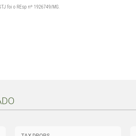
STJ foi o REsp nº 1926749/MG.
ADO
TAX DROPS