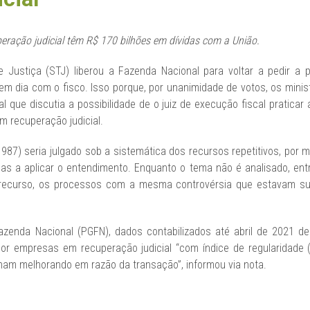
ação judicial têm R$ 170 bilhões em dívidas com a União.
e Justiça (STJ) liberou a Fazenda Nacional para voltar a pedir
em dia com o fisco. Isso porque, por unanimidade de votos, os minist
al que discutia a possibilidade de o juiz de execução fiscal pratica
m recuperação judicial.
987) seria julgado sob a sistemática dos recursos repetitivos, por 
adas a aplicar o entendimento. Enquanto o tema não é analisado, en
o recurso, os processos com a mesma controvérsia que estavam su
azenda Nacional (PGFN), dados contabilizados até abril de 2021
por empresas em recuperação judicial “com índice de regularidade 
ham melhorando em razão da transação”, informou via nota.