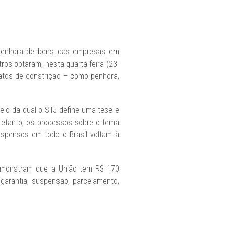
 a penhora de bens das empresas em
ros optaram, nesta quarta-feira (23-
r atos de constrição – como penhora,
meio da qual o STJ define uma tese e
tretanto, os processos sobre o tema
spensos em todo o Brasil voltam à
 demonstram que a União tem R$ 170
(garantia, suspensão, parcelamento,