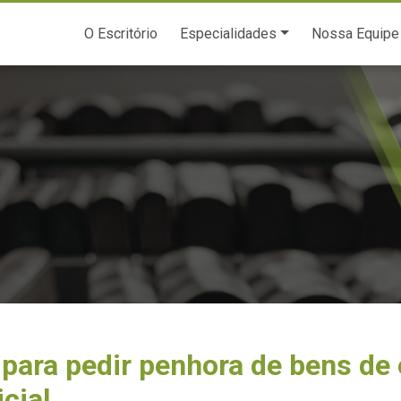
O Escritório
Especialidades
Nossa Equipe
o para pedir penhora de bens d
cial