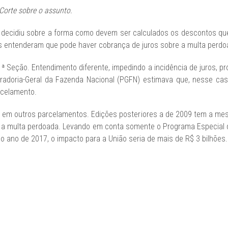
Corte sobre o assunto.
J) decidiu sobre a forma como devem ser calculados os descontos que
ros entenderam que pode haver cobrança de juros sobre a multa perd
 Seção. Entendimento diferente, impedindo a incidência de juros, p
uradoria-Geral da Fazenda Nacional (PGFN) estimava que, nesse cas
rcelamento.
iar em outros parcelamentos. Edições posteriores a de 2009 tem a m
 a multa perdoada. Levando em conta somente o Programa Especial de
o no ano de 2017, o impacto para a União seria de mais de R$ 3 bilhões.