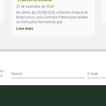
27 de setembro de 2024
No último dia 29/08/2024, a Receita Federal do
Brasil iniciou uma Consulta Pública para avaliar
as Instruções Normativas que...
Leia mais
ter
es
+55 11 3052 0807
bergamini@bergamini.adv.br