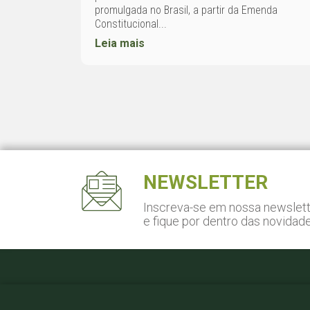
promulgada no Brasil, a partir da Emenda
Constitucional...
Leia mais
NEWSLETTER
Inscreva-se em nossa newslet
e fique por dentro das novidad
Pça. Gal. Gentil Falcão, 108
Cj. 141 - São Paulo, SP