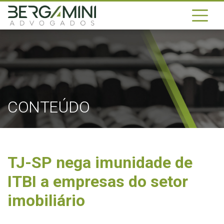
CONTEÚDO
TJ-SP nega imunidade de
ITBI a empresas do setor
imobiliário