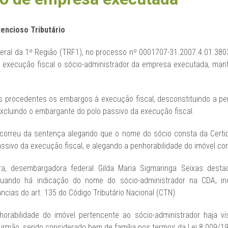
encioso Tributário
deral da 1º Região (TRF1), no processo nº 0001707-31.2007.4.01.3803
 execução fiscal o sócio-administrador da empresa executada, man
os procedentes os embargos à execução fiscal, desconstituindo a pe
cluindo o embargante do polo passivo da execução fiscal.
ecorreu da sentença alegando que o nome do sócio consta da Certid
assivo da execução fiscal, e alegando a penhorabilidade do imóvel con
ora, desembargadora federal Gilda Maria Sigmaringa Seixas des
, quando há indicação do nome do sócio-administrador na CDA, 
cias do art. 135 do Código Tributário Nacional (CTN).
horabilidade do imóvel pertencente ao sócio-administrador haja vi
 irmão, sendo considerado bem de família nos termos da Lei 8.009/1