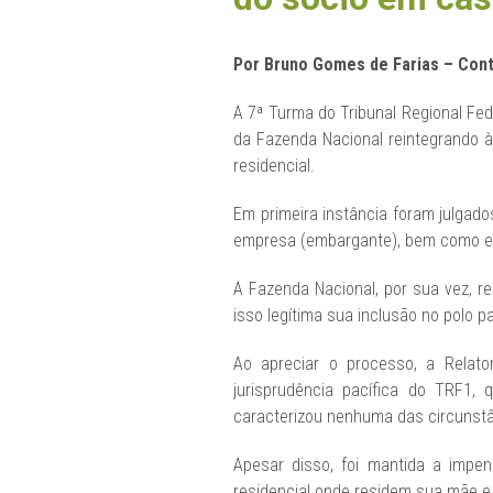
Por Bruno Gomes de Farias – Cont
A 7ª Turma do Tribunal Regional Fe
da Fazenda Nacional reintegrando à
residencial.
Em primeira instância foram julgad
empresa (embargante), bem como ex
A Fazenda Nacional, por sua vez, r
isso legítima sua inclusão no polo p
Ao apreciar o processo, a Relat
jurisprudência pacífica do TRF1
caracterizou nenhuma das circunstân
Apesar disso, foi mantida a impen
residencial onde residem sua mãe e