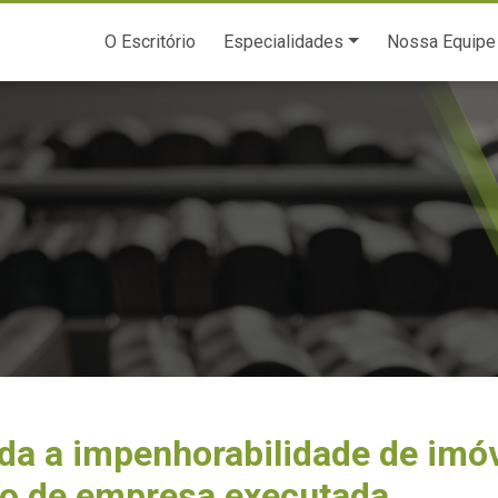
O Escritório
Especialidades
Nossa Equipe
da a impenhorabilidade de imóv
so de empresa executada