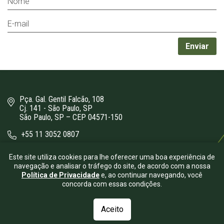
Pça. Gal. Gentil Falcão, 108
Cj. 141 - São Paulo, SP
São Paulo, SP – CEP 04571-150
+55 11 3052 0807
bergamini@bergamini.adv.br
Este site utiliza cookies para lhe oferecer uma boa experiência de
navegação e analisar o tráfego do site, de acordo com a nossa
Política de Privacidade
e, ao continuar navegando, você
concorda com essas condições.
Aceito
© 2026.
Bergamini Advogados
- Todos os direitos reservados.
| Desenvolvido por