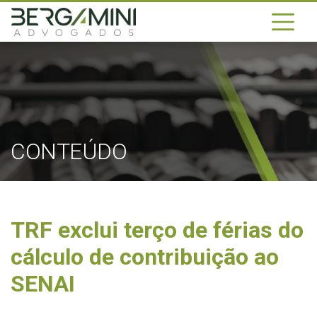
CONTEÚDO
TRF exclui terço de férias do
cálculo de contribuição ao
SENAI