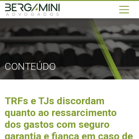
CONTEÚDO
TRFs e TJs discordam
quanto ao ressarcimento
dos gastos com seguro
garantia e fiança em caso de