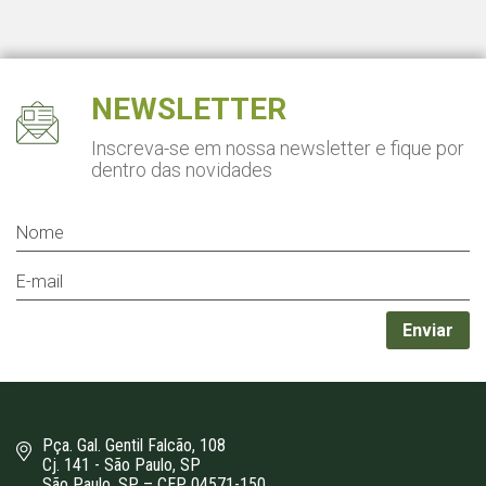
NEWSLETTER
Inscreva-se em nossa newsletter
e fique por
dentro das novidades
Pça. Gal. Gentil Falcão, 108
Cj. 141 - São Paulo, SP
São Paulo, SP – CEP 04571-150