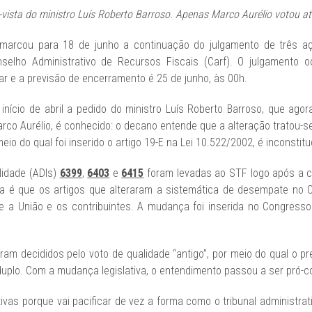
ista do ministro Luís Roberto Barroso. Apenas Marco Aurélio votou at
 marcou para 18 de junho a continuação do julgamento de três a
selho Administrativo de Recursos Fiscais (Carf). O julgamento oc
r e a previsão de encerramento é 25 de junho, às 00h.
início de abril a pedido do ministro Luís Roberto Barroso, que agor
Marco Aurélio, é conhecido: o decano entende que a alteração tratou-
eio do qual foi inserido o artigo 19-E na Lei 10.522/2002, é inconstitu
lidade (ADIs)
6399
,
6403
e
6415
foram levadas ao STF logo após a 
eixa é que os artigos que alteraram a sistemática de desempate no
tre a União e os contribuintes. A mudança foi inserida no Congre
am decididos pelo voto de qualidade “antigo”, por meio do qual o p
duplo. Com a mudança legislativa, o entendimento passou a ser pró-c
vas porque vai pacificar de vez a forma como o tribunal administra