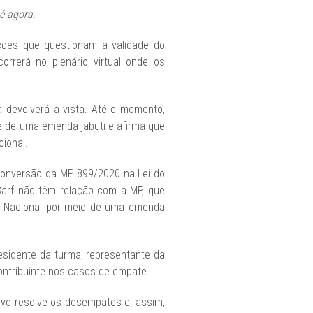
é agora.
ções que questionam a validade do
orrerá no plenário virtual onde os
a devolverá a vista. Até o momento,
se de uma emenda jabuti e afirma que
cional.
conversão da MP 899/2020 na Lei do
 Carf não têm relação com a MP, que
sso Nacional por meio de uma emenda
residente da turma, representante da
ontribuinte nos casos de empate.
tivo resolve os desempates e, assim,