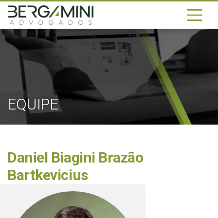
EQUIPE
Daniel Biagini Brazão
Bartkevicius